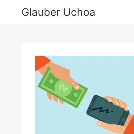
Ir
Glauber Uchoa
para
o
conteúdo