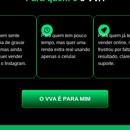
uem sente
Para quem tem pouco
Para quem já t
a de gravar
tempo, mas quer uma
vender online,
 mas ainda
renda extra real usando
frustrou por fal
uer vender
apenas o celular.
resultado, clar
o Instagram.
suporte.
O VVA É PARA MIM