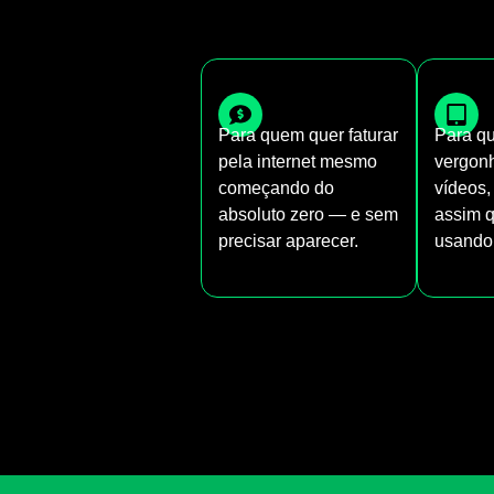
Para quem quer faturar
Para q
pela internet mesmo
vergonh
começando do
vídeos,
absoluto zero — e sem
assim q
precisar aparecer.
usando 