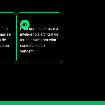
entou
Para quem quer usar a
 mas se
inteligência artificial de
ta de
forma prática pra criar
eza ou
conteúdos que
vendem.