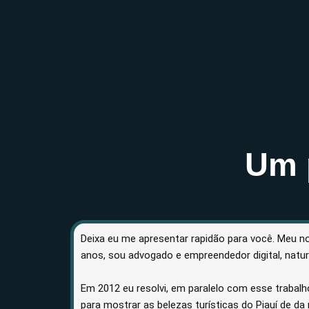
Um 
Deixa eu me apresentar rapidão para você. Meu n
anos, sou advogado e empreendedor digital, natura
Em 2012 eu resolvi, em paralelo com esse trabalh
para mostrar as belezas turísticas do Piauí de da