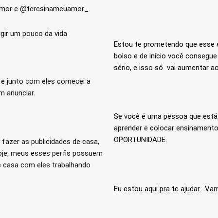
uamor e @teresinameuamor_.
ugir um pouco da vida
Estou te prometendo que esse é
bolso e de início você consegue
sério, e isso só vai aumentar a
 e junto com eles comecei a
m anunciar.
Se você é uma pessoa que está 
aprender e colocar ensinament
OPORTUNIDADE.
 fazer as publicidades de casa,
oje, meus esses perfis possuem
e casa com eles trabalhando
Eu estou aqui pra te ajudar. Va