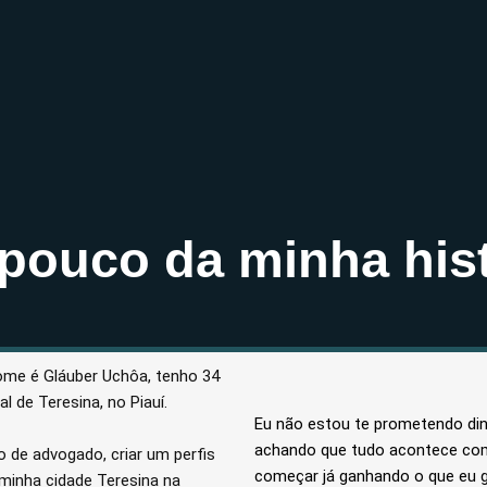
pouco da minha hist
ome é Gláuber Uchôa, tenho 34
l de Teresina, no Piauí.
Eu não estou te prometendo dinh
achando que tudo acontece co
o de advogado, criar um perfis
começar já ganhando o que eu g
 minha cidade Teresina na