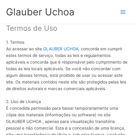
Ir
Glauber Uchoa
para
o
conteúdo
Termos de Uso
1. Termos
Ao acessar ao site
GLAUBER UCHOA
, concorda em cumprir
estes termos de serviço, todas as leis e regulamentos
aplicáveis ​​e concorda que é responsável pelo cumprimento de
todas as leis locais aplicáveis. Se você não concordar com
algum desses termos, está proibido de usar ou acessar este
site. Os materiais contidos neste site são protegidos pelas leis
de direitos autorais e marcas comerciais aplicáveis.
2. Uso de Licença
É concedida permissão para baixar temporariamente uma
cópia dos materiais (informações ou software) no site
GLAUBER UCHOA , apenas para visualização transitória
pessoal e não comercial. Esta é a concessão de uma licença,
não uma transferência de título e, sob esta licença, você não