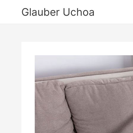
Ir
Glauber Uchoa
para
o
conteúdo