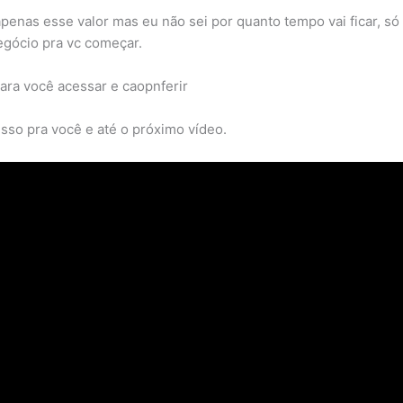
penas esse valor mas eu não sei por quanto tempo vai ficar, só
egócio pra vc começar.
 para você acessar e caopnferir
sso pra você e até o próximo vídeo.