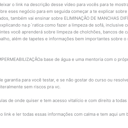
 deixar o link na descrição desse vídeo para vocês para te most
obre eses negócio para em seguida começar a te explicar sobre
ançados, também vai ensinar sobre ELIMINAÇÃO DE MANCHAS
licando na p´ratica como fazer a limpeza de sofá, inclusive co
ntes você aprenderá sobre limpeza de cholchões, bancos de car
balho, além de tapetes e informações bem importantes sobre o 
 IMPERMEABILIZAÇÃOa base de água e uma mentoria com o própri
 garantia para você testar, e se não gostar do curso ou resolv
literalmente sem riscos pra vc.
las de onde quiser e tem acesso vitalício e com direito a todas 
i o link e ler todas essas informações com calma e tem aqui um