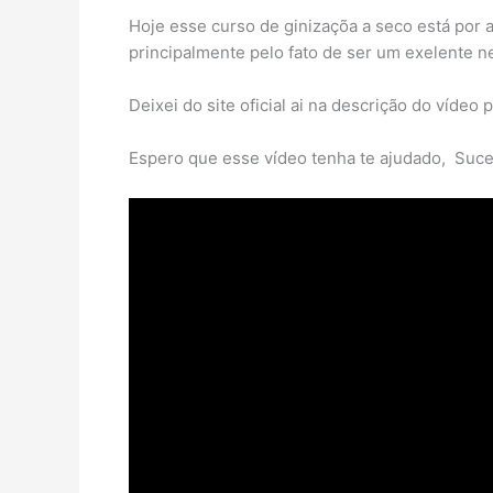
Hoje esse curso de ginizaçõa a seco está por a
principalmente pelo fato de ser um exelente n
Deixei do site oficial ai na descrição do vídeo
Espero que esse vídeo tenha te ajudado, Suce